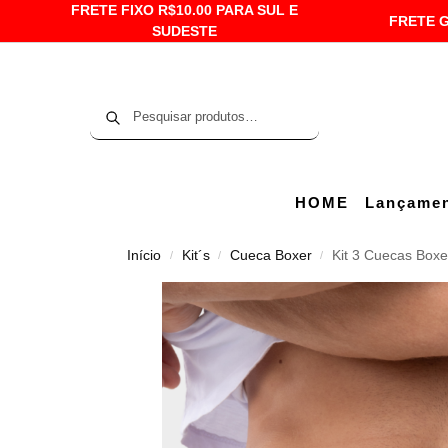
FRETE FIXO R$10.00 PARA SUL E
FRETE G
SUDESTE
Pesquisar
HOME
Lançame
Início
Kit´s
Cueca Boxer
Kit 3 Cuecas Box
/
/
/