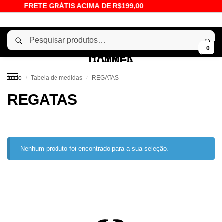
FRETE GRÁTIS ACIMA DE R$199,00
Pesquisar
0
Início
Tabela de medidas
REGATAS
/
/
REGATAS
Nenhum produto foi encontrado para a sua seleção.