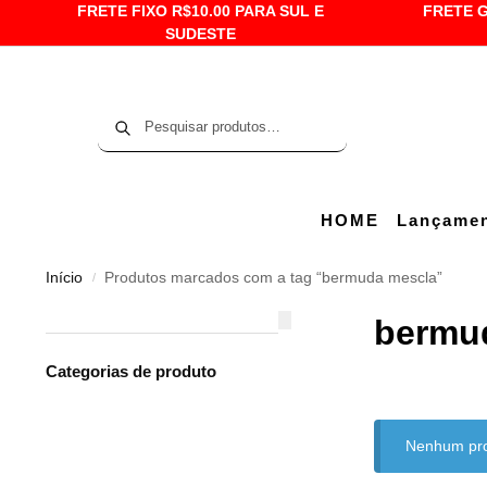
FRETE FIXO R$10.00 PARA SUL E
FRETE G
SUDESTE
Pesquisar
HOME
Lançame
Início
Produtos marcados com a tag “bermuda mescla”
/
bermu
Categorias de produto
Nenhum prod