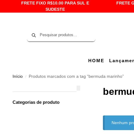
FRETE FIXO R$10.00 PARA SUL E
FRETE G
SUDESTE
Pesquisar
HOME
Lançame
Início
Produtos marcados com a tag “bermuda marinho”
/
bermu
Categorias de produto
Nenhum prod